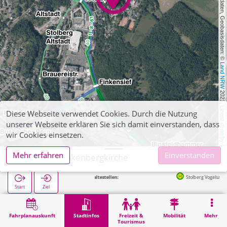
, Kartendaten, Geobasisdaten: © 
Land NRW
 2021, Lizenz 
Diese Webseite verwendet Cookies. Durch die Nutzung
unserer Webseite erklären Sie sich damit einverstanden, dass
dl-de/by-2-0
wir Cookies einsetzen.
Mehr erfahren
Einverstanden
Stolberg, Finkenbergkirche
Nächste Haltestellen:
Stolberg Vogelsang in 164m
Start
Ziel
Start
Stadtinfos
Religion
Stolberg, Finkenbergkirche
Fahrplanauskunft
Stadtinfos
Freizeit &
Mobilität
Mehr
Tourismus