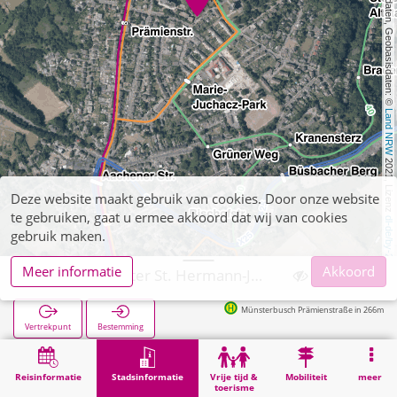
, Kartendaten, Geobasisdaten: © 
Land NRW
 2021, Lizenz 
Deze website maakt gebruik van cookies. Door onze website
te gebruiken, gaat u ermee akkoord dat wij van cookies
dl-de/by-2-0
gebruik maken.
Meer informatie
Akkoord
Stolberg, Liester St. Hermann-Josef
Münsterbusch Prämienstraße in 266m
Vertrekpunt
Bestemming
Start
Stadsinformatie
Religie
Stolberg, Liester St. Hermann-Josef
Reisinformatie
Stadsinformatie
Vrije tijd &
Mobiliteit
meer
toerisme