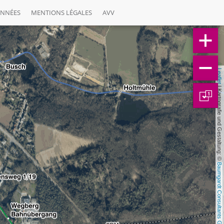
ONNÉES
MENTIONS LÉGALES
AVV
Leaflet
 | Kartografie und Gestaltung: © 
1
Baumgardt Consultants GbR