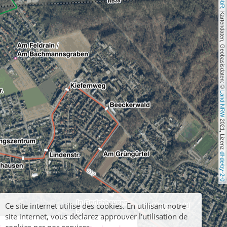
, Kartendaten, Geobasisdaten: © 
Land NRW
 2021, Lizenz 
dl-de/by-2-0
Ce site internet utilise des cookies. En utilisant notre
site internet, vous déclarez approuver l'utilisation de