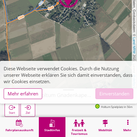
, Kartendaten, Geobasisdaten: © 
Land NRW
 2021, Lizenz 
Diese Webseite verwendet Cookies. Durch die Nutzung
unserer Webseite erklären Sie sich damit einverstanden, dass
dl-de/by-2-0
wir Cookies einsetzen.
Mehr erfahren
Einverstanden
Wegberg, Holtum Gnadenkapelle
Holtum Spielplatz in 56m
Start
Ziel
Start
Stadtinfos
Religion
Wegberg, Holtum Gnadenkapelle
Fahrplanauskunft
Stadtinfos
Freizeit &
Mobilität
Mehr
Tourismus