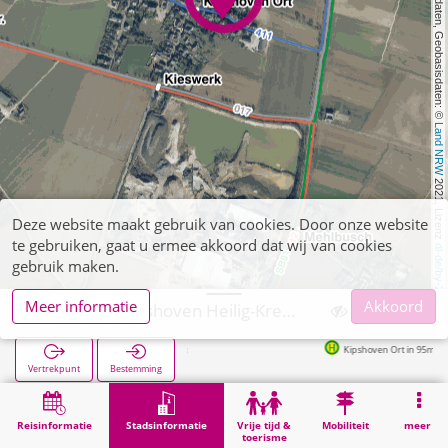
, Kartendaten, Geobasisdaten: © 
Land NRW
 2021, Lizenz 
Deze website maakt gebruik van cookies. Door onze website
te gebruiken, gaat u ermee akkoord dat wij van cookies
dl-de/by-2-0
gebruik maken.
Meer informatie
Akkoord
Wegberg, Kipshoven Heilig-Kreuz-Kapelle
Kipshoven Ort in 95m
Vertrekpunt
Bestemming
Start
Stadsinformatie
Religie
Wegberg, Kipshoven Heilig-Kreuz-Kapelle
Reisinformatie
Stadsinformatie
Vrije tijd &
Mobiliteit
meer
toerisme