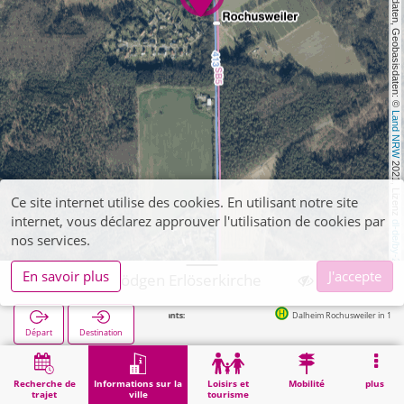
, Kartendaten, Geobasisdaten: © 
Land NRW
 2021, Lizenz 
Ce site internet utilise des cookies. En utilisant notre site
internet, vous déclarez approuver l'utilisation de cookies par
dl-de/by-2-0
nos services.
En savoir plus
J'accepte
Wegberg, Rödgen Erlöserkirche
Dalheim Rochusweiler in 113m
Départ
Destination
Démarrage
Informations sur la ville
Religion
Wegberg, Rödgen Erlöserkirche
Recherche de
Informations sur la
Loisirs et
Mobilité
plus
trajet
ville
tourisme