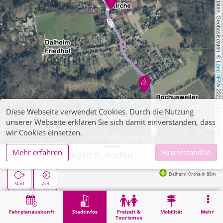
, Kartendaten, Geobasisdaten: © 
Land NRW
 2021, Lizenz 
Diese Webseite verwendet Cookies. Durch die Nutzung
unserer Webseite erklären Sie sich damit einverstanden, dass
dl-de/by-2-0
wir Cookies einsetzen.
Mehr erfahren
Einverstanden
Wegberg, Rödgen St. Rochus
Dalheim Kirche in 88m
Start
Ziel
Start
Stadtinfos
Religion
Wegberg, Rödgen St. Rochus
Fahrplanauskunft
Stadtinfos
Freizeit &
Mobilität
Mehr
Tourismus