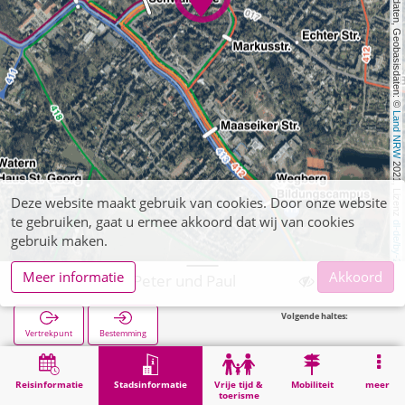
, Kartendaten, Geobasisdaten: © 
Land NRW
 2021, Lizenz 
Deze website maakt gebruik van cookies. Door onze website
te gebruiken, gaat u ermee akkoord dat wij van cookies
dl-de/by-2-0
gebruik maken.
Meer informatie
Akkoord
Wegberg, St. Peter und Paul
Volgende haltes:
M
Vertrekpunt
Bestemming
Start
Stadsinformatie
Religie
Wegberg, St. Peter und Paul
Reisinformatie
Stadsinformatie
Vrije tijd &
Mobiliteit
meer
toerisme