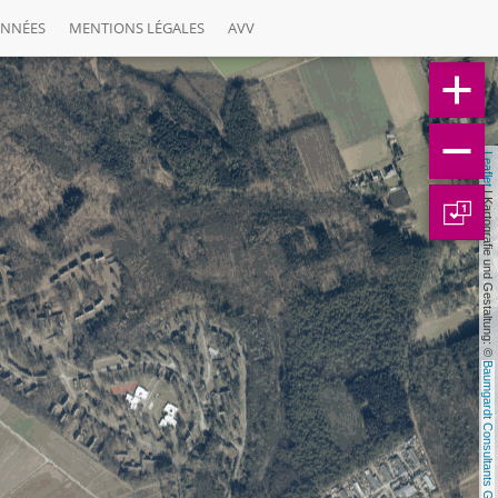
ONNÉES
MENTIONS LÉGALES
AVV
Leaflet
 | Kartografie und Gestaltung: © 
1
Baumgardt Consultants GbR