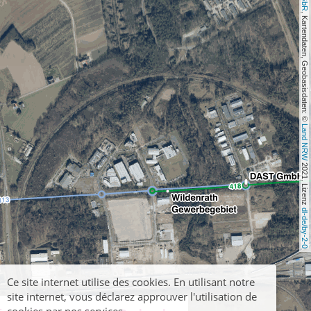
, Kartendaten, Geobasisdaten: © 
Land NRW
 2021, Lizenz 
dl-de/by-2-0
Ce site internet utilise des cookies. En utilisant notre
site internet, vous déclarez approuver l'utilisation de