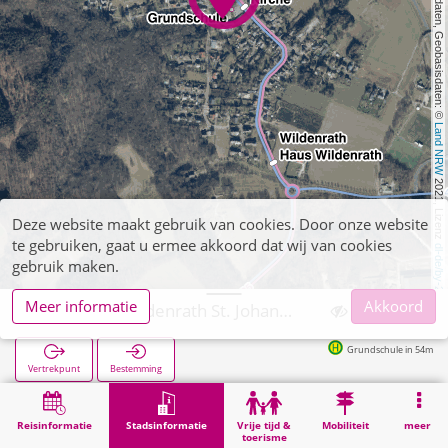
, Kartendaten, Geobasisdaten: © 
Land NRW
 2021, Lizenz 
Deze website maakt gebruik van cookies. Door onze website
te gebruiken, gaat u ermee akkoord dat wij van cookies
dl-de/by-2-0
gebruik maken.
Meer informatie
Akkoord
Wegberg, Wildenrath St. Johann Baptist
Grundschule in 54m
Vertrekpunt
Bestemming
Start
Stadsinformatie
Religie
Wegberg, Wildenrath St. Johann Baptist
Reisinformatie
Stadsinformatie
Vrije tijd &
Mobiliteit
meer
toerisme