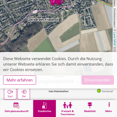
, Kartendaten, Geobasisdaten: © 
Land NRW
 2021, Lizenz 
Diese Webseite verwendet Cookies. Durch die Nutzung
unserer Webseite erklären Sie sich damit einverstanden, dass
dl-de/by-2-0
wir Cookies einsetzen.
Mehr erfahren
Einverstanden
Erkelenz, Ganztagshauptschule Arnold von Harff
Nächste Haltestellen:
Gerderath Sparkasse in 68
Start
Ziel
Start
Stadtinfos
Ausbildung
Erkelenz, Ganztagshauptschule Arnold von Harff
Fahrplanauskunft
Stadtinfos
Freizeit &
Mobilität
Mehr
Tourismus