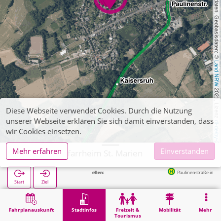
, Kartendaten, Geobasisdaten: © 
Land NRW
 2021, Lizenz 
Diese Webseite verwendet Cookies. Durch die Nutzung
unserer Webseite erklären Sie sich damit einverstanden, dass
dl-de/by-2-0
wir Cookies einsetzen.
Mehr erfahren
Einverstanden
Würselen, Pfarrheim St. Marien
Nächste Haltestellen:
Paulinenstraße in 354m
Start
Ziel
Start
Stadtinfos
Religion
Würselen, Pfarrheim St. Marien
Fahrplanauskunft
Stadtinfos
Freizeit &
Mobilität
Mehr
Tourismus