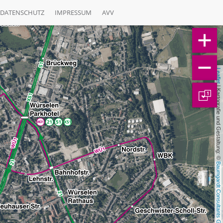
DATENSCHUTZ
IMPRESSUM
AVV
Leaflet
 | Kartografie und Gestaltung: © 
1
Baumgardt Consultants GbR