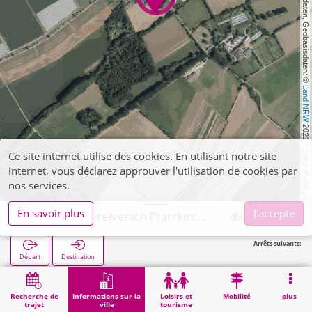
, Kartendaten, Geobasisdaten: © 
Land NRW
 2021, Lizenz 
Ce site internet utilise des cookies. En utilisant notre site
internet, vous déclarez approuver l'utilisation de cookies par
dl-de/by-2-0
nos services.
En savoir plus
J'accepte
Zülpich, Oberelvenich Pfarrkirche St. Matthias
Arrêts suivants:
Départ
Destination
Démarrage
Informations sur la ville
Religion
Zülpich, Oberelvenich Pfarrkirche St. Matthias
Recherche de
Informations sur la
Loisirs et
Mobilité
plus
trajet
ville
tourisme