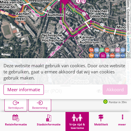
, Kartendaten, Geobasisdaten: © 
Land NRW
 2021, Lizenz 
Deze website maakt gebruik van cookies. Door onze website
te gebruiken, gaat u ermee akkoord dat wij van cookies
dl-de/by-2-0
gebruik maken.
Meer informatie
Akkoord
Aachen, Ponttor (POI)
Ponttor in 39m
Vertrekpunt
Bestemming
Start
Vrije tijd & toerisme
Bezienswaardigheid
Aachen, Ponttor (POI)
Reisinformatie
Stadsinformatie
Vrije tijd &
Mobiliteit
meer
toerisme