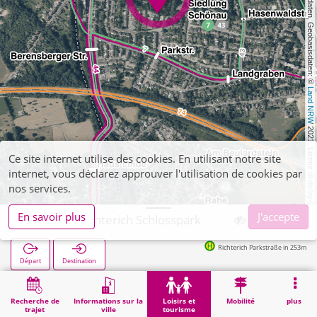
, Kartendaten, Geobasisdaten: © 
Land NRW
 2021, Lizenz 
Ce site internet utilise des cookies. En utilisant notre site
internet, vous déclarez approuver l'utilisation de cookies par
dl-de/by-2-0
nos services.
En savoir plus
J'accepte
Aachen, Richterich Schlosspark
Richterich Parkstraße in 253m
Départ
Destination
Démarrage
Loisirs et tourisme
Curiosité
Aachen, Richterich Schlosspark
Recherche de
Informations sur la
Loisirs et
Mobilité
plus
trajet
ville
tourisme