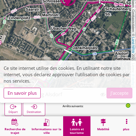
, Kartendaten, Geobasisdaten: © 
Land NRW
 2021, Lizenz 
Ce site internet utilise des cookies. En utilisant notre site
internet, vous déclarez approuver l'utilisation de cookies par
dl-de/by-2-0
nos services.
En savoir plus
J'accepte
Alsdorf, Burg Alsdorf
Arrêts suivants:
Alsdorf Burg in 133m
Départ
Destination
Démarrage
Loisirs et tourisme
Curiosité
Alsdorf, Burg Alsdorf
Recherche de
Informations sur la
Loisirs et
Mobilité
plus
trajet
ville
tourisme