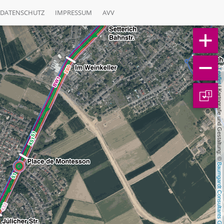
DATENSCHUTZ
IMPRESSUM
AVV
Leaflet
 | Kartografie und Gestaltung: © 
1
Baumgardt Consultants GbR