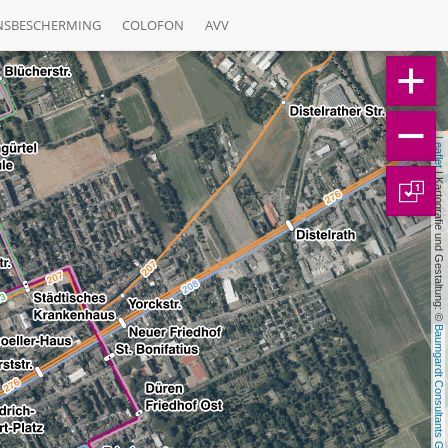
NSBESCHERMING
COLOFON
AVV
Leaflet
 | Kartografie und Gestaltung: © 
1
Baumgardt Consultants GbR