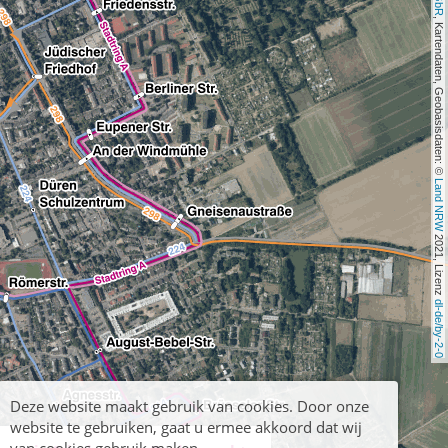
, Kartendaten, Geobasisdaten: © 
Land NRW
 2021, Lizenz 
dl-de/by-2-0
Deze website maakt gebruik van cookies. Door onze
website te gebruiken, gaat u ermee akkoord dat wij