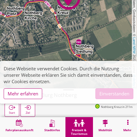
, Kartendaten, Geobasisdaten: © 
Land NRW
 2021, Lizenz 
Diese Webseite verwendet Cookies. Durch die Nutzung
unserer Webseite erklären Sie sich damit einverstanden, dass
dl-de/by-2-0
wir Cookies einsetzen.
Mehr erfahren
Einverstanden
Eschweiler, Burg Nothberg
Nothberg Kreuz in 211m
Start
Ziel
Start
Freizeit & Tourismus
Sehenswürdigkeit
Eschweiler, Burg Nothberg
Fahrplanauskunft
Stadtinfos
Freizeit &
Mobilität
Mehr
Tourismus