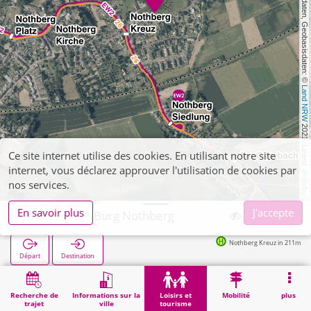
, Kartendaten, Geobasisdaten: © 
Land NRW
 2021, Lizenz 
Ce site internet utilise des cookies. En utilisant notre site
internet, vous déclarez approuver l'utilisation de cookies par
dl-de/by-2-0
nos services.
En savoir plus
J'accepte
Eschweiler, Burg Nothberg
Nothberg Kreuz in 211m
Départ
Destination
Démarrage
Loisirs et tourisme
Curiosité
Eschweiler, Burg Nothberg
Recherche de
Informations sur la
Loisirs et
Mobilité
plus
trajet
ville
tourisme