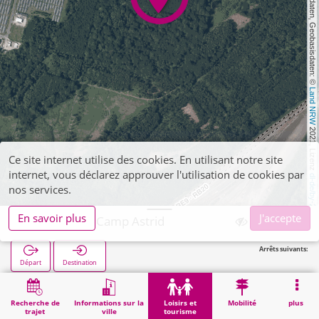
, Kartendaten, Geobasisdaten: © 
Land NRW
 2021, Lizenz 
Ce site internet utilise des cookies. En utilisant notre site
internet, vous déclarez approuver l'utilisation de cookies par
dl-de/by-2-0
nos services.
En savoir plus
J'accepte
Eschweiler, Camp Astrid
Arrêts suivants:
Départ
Destination
Démarrage
Loisirs et tourisme
Curiosité
Eschweiler, Camp Astrid
Recherche de
Informations sur la
Loisirs et
Mobilité
plus
trajet
ville
tourisme