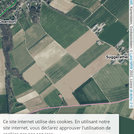
, Kartendaten, Geobasisdaten: © 
Land NRW
 2021, Lizenz 
dl-de/by-2-0
Ce site internet utilise des cookies. En utilisant notre
site internet, vous déclarez approuver l'utilisation de