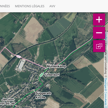
ONNÉES
MENTIONS LÉGALES
AVV
Leaflet
 | Kartografie und Gestaltung: © 
1
Baumgardt Consultants GbR