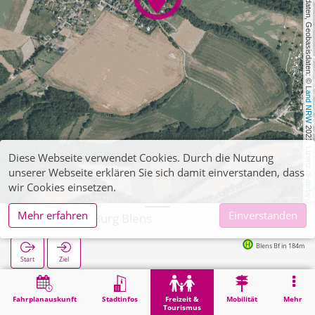
, Kartendaten, Geobasisdaten: © 
Land NRW
 2021, Lizenz 
Diese Webseite verwendet Cookies. Durch die Nutzung
unserer Webseite erklären Sie sich damit einverstanden, dass
dl-de/by-2-0
wir Cookies einsetzen.
Mehr erfahren
Einverstanden
Heimbach, Burg Blens
Blens Bf in 184m
Start
Ziel
Start
Freizeit & Tourismus
Sehenswürdigkeit
Heimbach, Burg Blens
Fahrplanauskunft
Stadtinfos
Freizeit &
Mobilität
Mehr
Tourismus