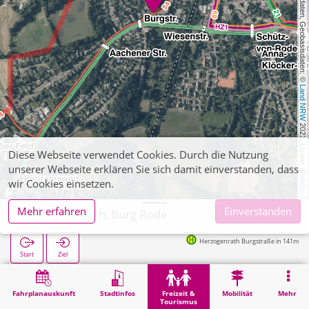
, Kartendaten, Geobasisdaten: © 
Land NRW
 2021, Lizenz 
Diese Webseite verwendet Cookies. Durch die Nutzung
unserer Webseite erklären Sie sich damit einverstanden, dass
dl-de/by-2-0
wir Cookies einsetzen.
Mehr erfahren
Einverstanden
Herzogenrath, Burg Rode
Herzogenrath Burgstraße in 141m
Start
Ziel
Start
Freizeit & Tourismus
Sehenswürdigkeit
Herzogenrath, Burg Rode
Fahrplanauskunft
Stadtinfos
Freizeit &
Mobilität
Mehr
Tourismus