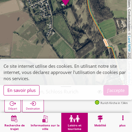
, Kartendaten, Geobasisdaten: © 
Land NRW
 2021, Lizenz 
Ce site internet utilise des cookies. En utilisant notre site
internet, vous déclarez approuver l'utilisation de cookies par
dl-de/by-2-0
nos services.
En savoir plus
J'accepte
Hückelhoven, Schloss Rurich
Rurich Kirche in 134m
Départ
Destination
Démarrage
Loisirs et tourisme
Curiosité
Hückelhoven, Schloss Rurich
Recherche de
Informations sur la
Loisirs et
Mobilité
plus
trajet
ville
tourisme