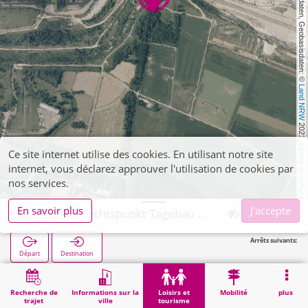
, Kartendaten, Geobasisdaten: © 
Land NRW
 2021, Lizenz 
Ce site internet utilise des cookies. En utilisant notre site
internet, vous déclarez approuver l'utilisation de cookies par
dl-de/by-2-0
nos services.
En savoir plus
J'accepte
Inden, Aussichtspunkt Tagebau Inden
Arrêts suivants:
Départ
Destination
Démarrage
Loisirs et tourisme
Curiosité
Inden, Aussichtspunkt Tagebau Inden
Recherche de
Informations sur la
Loisirs et
Mobilité
plus
trajet
ville
tourisme