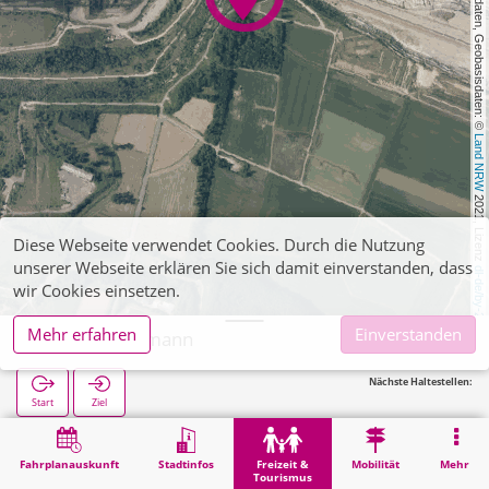
, Kartendaten, Geobasisdaten: © 
Land NRW
 2021, Lizenz 
Diese Webseite verwendet Cookies. Durch die Nutzung
unserer Webseite erklären Sie sich damit einverstanden, dass
dl-de/by-2-0
wir Cookies einsetzen.
Mehr erfahren
Einverstanden
Inden, Indemann
Nächste Haltestellen:
Start
Ziel
Start
Freizeit & Tourismus
Sehenswürdigkeit
Inden, Indemann
Fahrplanauskunft
Stadtinfos
Freizeit &
Mobilität
Mehr
Tourismus