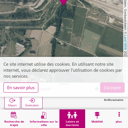
, Kartendaten, Geobasisdaten: © 
Land NRW
 2021, Lizenz 
Ce site internet utilise des cookies. En utilisant notre site
internet, vous déclarez approuver l'utilisation de cookies par
dl-de/by-2-0
nos services.
En savoir plus
J'accepte
Inden, Indemann
Arrêts suivants:
Départ
Destination
Démarrage
Loisirs et tourisme
Curiosité
Inden, Indemann
Recherche de
Informations sur la
Loisirs et
Mobilité
plus
trajet
ville
tourisme