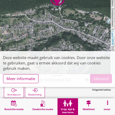
, Kartendaten, Geobasisdaten: © 
Land NRW
 2021, Lizenz 
Deze website maakt gebruik van cookies. Door onze website
te gebruiken, gaat u ermee akkoord dat wij van cookies
dl-de/by-2-0
gebruik maken.
Meer informatie
Akkoord
Jugendherberge Schleiden-Gemünd
Volgende haltes:
Vertrekpunt
Bestemming
Start
Vrije tijd & toerisme
Bezienswaardigheid
Jugendherberge Schleiden-Gemünd
Reisinformatie
Stadsinformatie
Vrije tijd &
Mobiliteit
meer
toerisme