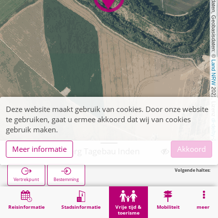
, Kartendaten, Geobasisdaten: © 
Land NRW
 2021, Lizenz 
Deze website maakt gebruik van cookies. Door onze website
te gebruiken, gaat u ermee akkoord dat wij van cookies
dl-de/by-2-0
gebruik maken.
Meer informatie
Akkoord
Jülich, Kirchberg Tagebau Inden
Volgende haltes:
Vertrekpunt
Bestemming
Start
Vrije tijd & toerisme
Bezienswaardigheid
Jülich, Kirchberg Tagebau Inden
Reisinformatie
Stadsinformatie
Vrije tijd &
Mobiliteit
meer
toerisme