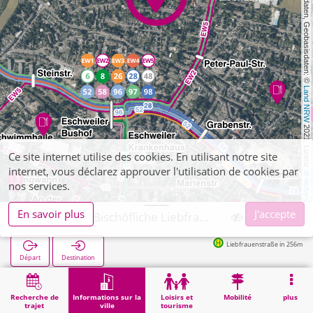
, Kartendaten, Geobasisdaten: © 
Land NRW
 2021, Lizenz 
Ce site internet utilise des cookies. En utilisant notre site
internet, vous déclarez approuver l'utilisation de cookies par
dl-de/by-2-0
nos services.
En savoir plus
J'accepte
Eschweiler, Bischöfliche Liebfrauenschuler
Liebfrauenstraße in 256m
Départ
Destination
Démarrage
Informations sur la ville
Formation
Eschweiler, Bischöfliche Liebfrauenschuler
Recherche de
Informations sur la
Loisirs et
Mobilité
plus
trajet
ville
tourisme