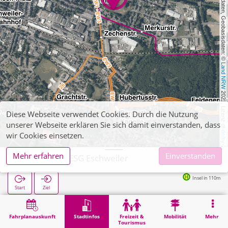
, Kartendaten, Geobasisdaten: © 
Land NRW
 2021, Lizenz 
Diese Webseite verwendet Cookies. Durch die Nutzung
unserer Webseite erklären Sie sich damit einverstanden, dass
dl-de/by-2-0
wir Cookies einsetzen.
Mehr erfahren
Einverstanden
Eschweiler, ESG Eschweiler
Insel in 110m
Start
Ziel
Start
Stadtinfos
Ausbildung
Eschweiler, ESG Eschweiler
Fahrplanauskunft
Stadtinfos
Freizeit &
Mobilität
Mehr
Tourismus