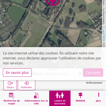
, Kartendaten, Geobasisdaten: © 
Land NRW
 2021, Lizenz 
Ce site internet utilise des cookies. En utilisant notre site
internet, vous déclarez approuver l'utilisation de cookies par
dl-de/by-2-0
nos services.
En savoir plus
J'accepte
Mönchengladbach, Museum Schloss Rheydt
Arrêts suivants:
Départ
Destination
Démarrage
Loisirs et tourisme
Curiosité
Mönchengladbach, Museum Schloss Rheydt
Recherche de
Informations sur la
Loisirs et
Mobilité
plus
trajet
ville
tourisme