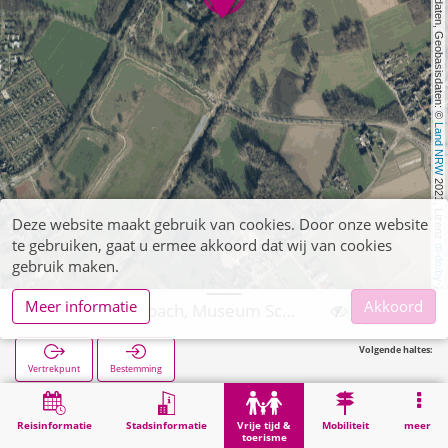
, Kartendaten, Geobasisdaten: © 
Land NRW
 2021, Lizenz 
Deze website maakt gebruik van cookies. Door onze website
te gebruiken, gaat u ermee akkoord dat wij van cookies
dl-de/by-2-0
gebruik maken.
Meer informatie
Akkoord
Mönchengladbach, Museum Schloss Rheydt
Volgende haltes:
Vertrekpunt
Bestemming
Start
Vrije tijd & toerisme
Bezienswaardigheid
Mönchengladbach, Museum Schloss Rheydt
Reisinformatie
Stadsinformatie
Vrije tijd &
Mobiliteit
meer
toerisme