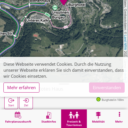
, Kartendaten, Geobasisdaten: © 
Land NRW
 2021, Lizenz 
Diese Webseite verwendet Cookies. Durch die Nutzung
unserer Webseite erklären Sie sich damit einverstanden, dass
dl-de/by-2-0
wir Cookies einsetzen.
Mehr erfahren
Einverstanden
Monschau, Rotes Haus
Burghotel in 100m
Start
Ziel
Start
Freizeit & Tourismus
Sehenswürdigkeit
Monschau, Rotes Haus
Fahrplanauskunft
Stadtinfos
Freizeit &
Mobilität
Mehr
Tourismus