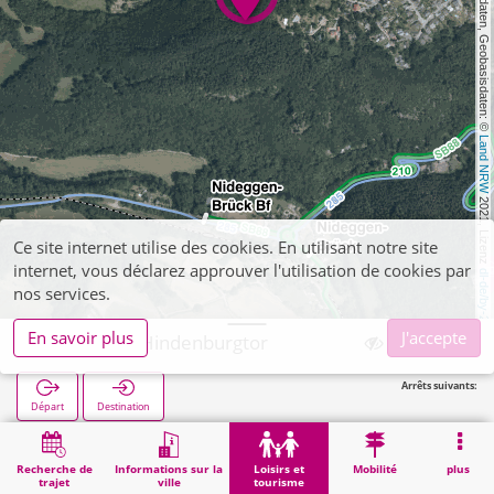
, Kartendaten, Geobasisdaten: © 
Land NRW
 2021, Lizenz 
Ce site internet utilise des cookies. En utilisant notre site
internet, vous déclarez approuver l'utilisation de cookies par
dl-de/by-2-0
nos services.
En savoir plus
J'accepte
Nideggen, Hindenburgtor
Arrêts suivants:
Départ
Destination
Démarrage
Loisirs et tourisme
Curiosité
Nideggen, Hindenburgtor
Recherche de
Informations sur la
Loisirs et
Mobilité
plus
trajet
ville
tourisme