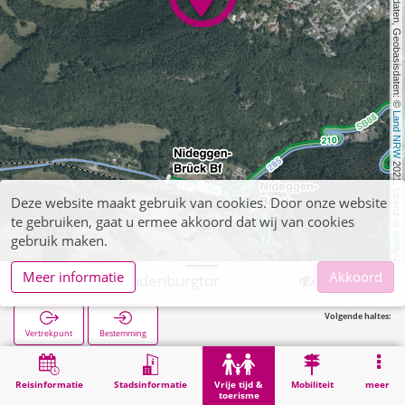
, Kartendaten, Geobasisdaten: © 
Land NRW
 2021, Lizenz 
Deze website maakt gebruik van cookies. Door onze website
te gebruiken, gaat u ermee akkoord dat wij van cookies
dl-de/by-2-0
gebruik maken.
Meer informatie
Akkoord
Nideggen, Hindenburgtor
Volgende haltes:
Vertrekpunt
Bestemming
Start
Vrije tijd & toerisme
Bezienswaardigheid
Nideggen, Hindenburgtor
Reisinformatie
Stadsinformatie
Vrije tijd &
Mobiliteit
meer
toerisme