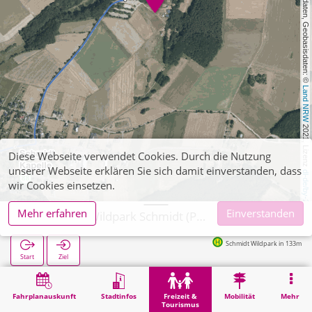
, Kartendaten, Geobasisdaten: © 
Land NRW
 2021, Lizenz 
Diese Webseite verwendet Cookies. Durch die Nutzung
unserer Webseite erklären Sie sich damit einverstanden, dass
dl-de/by-2-0
wir Cookies einsetzen.
Mehr erfahren
Einverstanden
Nideggen, Wildpark Schmidt (POI)
Schmidt Wildpark in 133m
Start
Ziel
Start
Freizeit & Tourismus
Nideggen, Wildpark Schmidt (POI)
Fahrplanauskunft
Stadtinfos
Freizeit &
Mobilität
Mehr
Tourismus