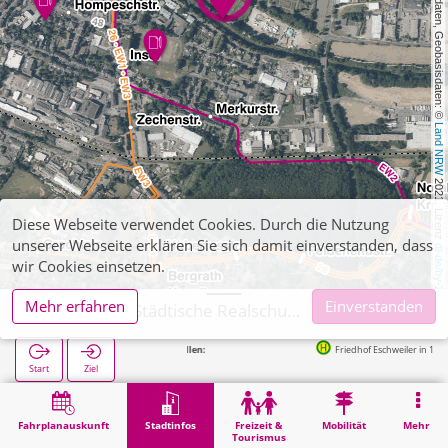
, Kartendaten, Geobasisdaten: © 
Land NRW
 2021, Lizenz 
Diese Webseite verwendet Cookies. Durch die Nutzung
unserer Webseite erklären Sie sich damit einverstanden, dass
dl-de/by-2-0
wir Cookies einsetzen.
Mehr erfahren
Einverstanden
Eschweiler, Städtische Realschule Patternhof
Friedhof Eschweiler in 131m
Start
Ziel
Start
Stadtinfos
Ausbildung
Eschweiler, Städtische Realschule Patternhof
Fahrplanauskunft
Stadtinfos
Freizeit &
Mobilität
Mehr
Tourismus