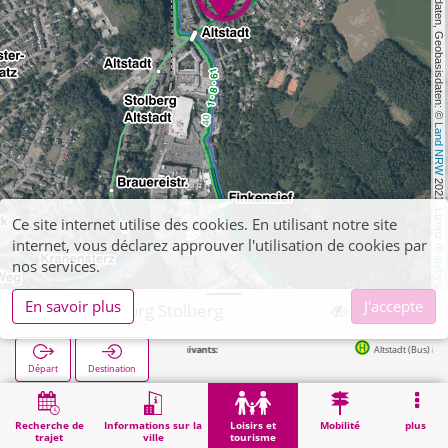
, Kartendaten, Geobasisdaten: © 
Land NRW
 2021, Lizenz 
Ce site internet utilise des cookies. En utilisant notre site
internet, vous déclarez approuver l'utilisation de cookies par
dl-de/by-2-0
nos services.
En savoir plus
J'accepte
Stolberg, Burg Stolberg
Arrêts suivants:
Altstadt (Bus) in 161m
Départ
Destination
Démarrage
Loisirs et tourisme
Curiosité
Stolberg, Burg Stolberg
Recherche de
Informations sur la
Loisirs et
Mobilité
plus
trajet
ville
tourisme