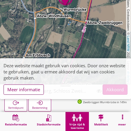
, Kartendaten, Geobasisdaten: © 
Land NRW
 2021, Lizenz 
Deze website maakt gebruik van cookies. Door onze website
te gebruiken, gaat u ermee akkoord dat wij van cookies
dl-de/by-2-0
gebruik maken.
Meer informatie
Akkoord
Übach-Palenberg, Schloss Zweibrüggen
Zweibrüggen Wurmbrücke in 149m
Vertrekpunt
Bestemming
Start
Vrije tijd & toerisme
Bezienswaardigheid
Übach-Palenberg, Schloss Zweibrüggen
Reisinformatie
Stadsinformatie
Vrije tijd &
Mobiliteit
meer
toerisme