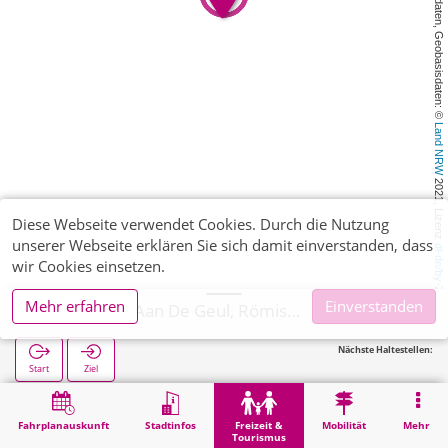
, Kartendaten, Geobasisdaten: © 
Land NRW
 2021, Lizenz 
Diese Webseite verwendet Cookies. Durch die Nutzung
unserer Webseite erklären Sie sich damit einverstanden, dass
dl-de/by-2-0
wir Cookies einsetzen.
Mehr erfahren
Einverstanden
Valkenburg Aan De Geul, Römische Katakomben
Nächste Haltestellen:
Start
Ziel
Start
Freizeit & Tourismus
Sehenswürdigkeit
Valkenburg Aan De Geul, Römische Katakomben
Fahrplanauskunft
Stadtinfos
Freizeit &
Mobilität
Mehr
Tourismus