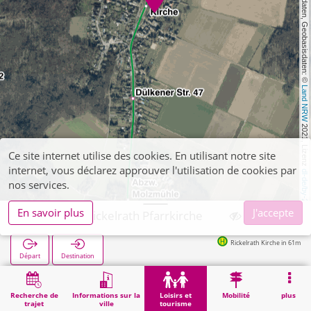
, Kartendaten, Geobasisdaten: © 
Land NRW
 2021, Lizenz 
Ce site internet utilise des cookies. En utilisant notre site
internet, vous déclarez approuver l'utilisation de cookies par
dl-de/by-2-0
nos services.
En savoir plus
J'accepte
Wegberg, Rickelrath Pfarrkirche
Rickelrath Kirche in 61m
Départ
Destination
Démarrage
Loisirs et tourisme
Curiosité
Wegberg, Rickelrath Pfarrkirche
Recherche de
Informations sur la
Loisirs et
Mobilité
plus
trajet
ville
tourisme