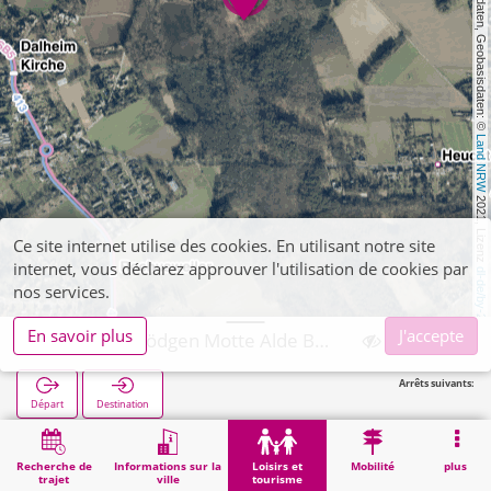
, Kartendaten, Geobasisdaten: © 
Land NRW
 2021, Lizenz 
Ce site internet utilise des cookies. En utilisant notre site
internet, vous déclarez approuver l'utilisation de cookies par
dl-de/by-2-0
nos services.
En savoir plus
J'accepte
Wegberg, Rödgen Motte Alde Berg
Arrêts suivants:
Départ
Destination
Démarrage
Loisirs et tourisme
Curiosité
Wegberg, Rödgen Motte Alde Berg
Recherche de
Informations sur la
Loisirs et
Mobilité
plus
trajet
ville
tourisme