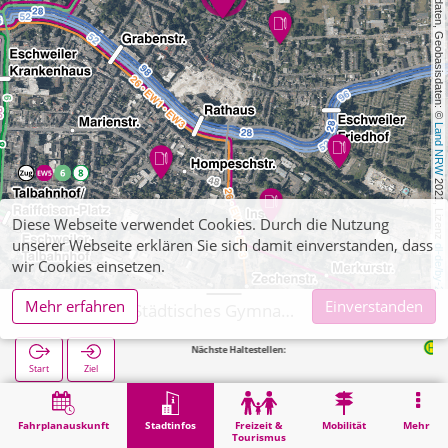
, Kartendaten, Geobasisdaten: © 
Land NRW
 2021, Lizenz 
Diese Webseite verwendet Cookies. Durch die Nutzung
unserer Webseite erklären Sie sich damit einverstanden, dass
dl-de/by-2-0
wir Cookies einsetzen.
Mehr erfahren
Einverstanden
Eschweiler, Städtisches Gymnasium Eschweiler
Nächste Haltestellen:
Preyerstraße in 212
Start
Ziel
Start
Stadtinfos
Ausbildung
Eschweiler, Städtisches Gymnasium Eschweiler
Fahrplanauskunft
Stadtinfos
Freizeit &
Mobilität
Mehr
Tourismus