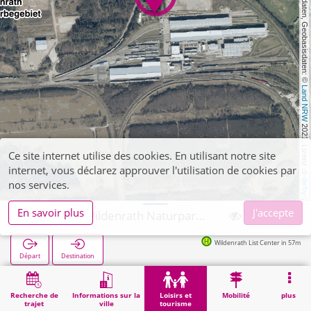
, Kartendaten, Geobasisdaten: © 
Land NRW
 2021, Lizenz 
Ce site internet utilise des cookies. En utilisant notre site
internet, vous déclarez approuver l'utilisation de cookies par
dl-de/by-2-0
nos services.
En savoir plus
J'accepte
Wegberg, Wildenrath Naturparkzentrum
Wildenrath List Center in 57m
Départ
Destination
Démarrage
Loisirs et tourisme
Curiosité
Wegberg, Wildenrath Naturparkzentrum
Recherche de
Informations sur la
Loisirs et
Mobilité
plus
trajet
ville
tourisme