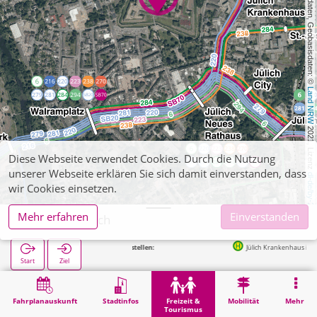
, Kartendaten, Geobasisdaten: © 
Land NRW
 2021, Lizenz 
Diese Webseite verwendet Cookies. Durch die Nutzung
unserer Webseite erklären Sie sich damit einverstanden, dass
dl-de/by-2-0
wir Cookies einsetzen.
Mehr erfahren
Einverstanden
Zitadelle Jülich
Nächste Haltestellen:
Jülich Krankenhaus in 361m
Start
Ziel
Start
Freizeit & Tourismus
Sehenswürdigkeit
Zitadelle Jülich
Fahrplanauskunft
Stadtinfos
Freizeit &
Mobilität
Mehr
Tourismus