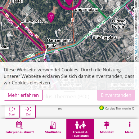
, Kartendaten, Geobasisdaten: © 
Land NRW
 2021, Lizenz 
Diese Webseite verwendet Cookies. Durch die Nutzung
unserer Webseite erklären Sie sich damit einverstanden, dass
dl-de/by-2-0
wir Cookies einsetzen.
Mehr erfahren
Einverstanden
Aachen, Carolus-Thermen (POI)
Carolus Thermen in 121m
Start
Ziel
Start
Freizeit & Tourismus
Sport
Aachen, Carolus-Thermen (POI)
Fahrplanauskunft
Stadtinfos
Freizeit &
Mobilität
Mehr
Tourismus