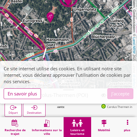
, Kartendaten, Geobasisdaten: © 
Land NRW
 2021, Lizenz 
Ce site internet utilise des cookies. En utilisant notre site
internet, vous déclarez approuver l'utilisation de cookies par
dl-de/by-2-0
nos services.
En savoir plus
J'accepte
Aachen, Carolus-Thermen (POI)
Carolus Thermen in 121m
Départ
Destination
Démarrage
Loisirs et tourisme
Sport
Aachen, Carolus-Thermen (POI)
Recherche de
Informations sur la
Loisirs et
Mobilité
plus
trajet
ville
tourisme